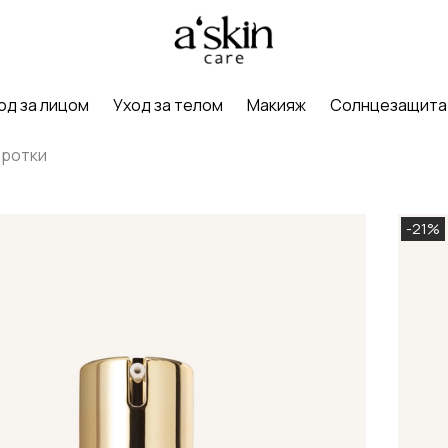
од за лицом
Уход за телом
Макияж
Солнцезащита
ротки
-21%