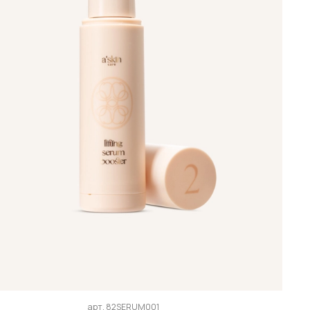
арт.
82SERUM001