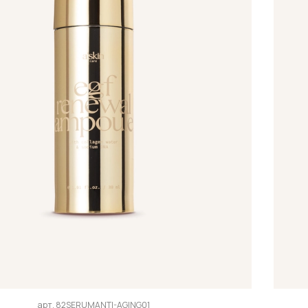
арт.
82SERUMANTI-AGING01