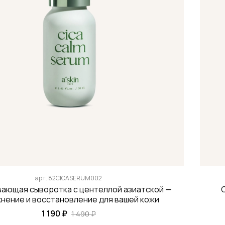
арт.
82CICASERUM002
вающая сыворотка с центеллой азиатской —
нение и восстановление для вашей кожи
1 190 ₽
1 490 ₽