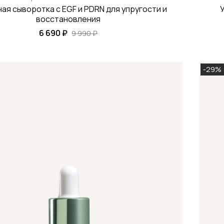
ая сыворотка с EGF и PDRN для упругости и
восстановления
6 690 ₽
9 990 ₽
-29%